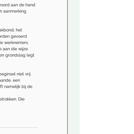
woord aan de hand 
in aanmerking 
akbond, het 
orden gevoerd 
 de werknemers 
 aan die wijze 
n grondslag legt 
ginsel niet vrij 
aande, een 
t namelijk bij de 
 
trokken. Die 