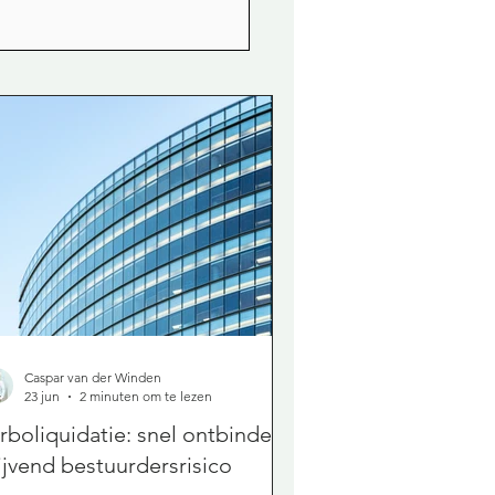
Caspar van der Winden
23 jun
2 minuten om te lezen
rboliquidatie: snel ontbinden,
ijvend bestuurdersrisico