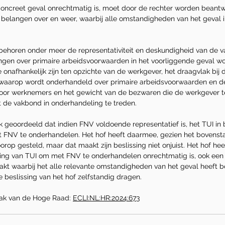
concreet geval onrechtmatig is, moet door de rechter worden beant
belangen over en weer, waarbij alle omstandigheden van het geval 
ehoren onder meer de representativiteit en deskundigheid van de v
ngen over primaire arbeidsvoorwaarden in het voorliggende geval w
 onafhankelijk zijn ten opzichte van de werkgever, het draagvlak bij
waarop wordt onderhandeld over primaire arbeidsvoorwaarden en de
or werknemers en het gewicht van de bezwaren die de werkgever te
 de vakbond in onderhandeling te treden.
k geoordeeld dat indien FNV voldoende representatief is, het TUI in be
t FNV te onderhandelen. Het hof heeft daarmee, gezien het bovenst
rop gesteld, maar dat maakt zijn beslissing niet onjuist. Het hof heef
ing van TUI om met FNV te onderhandelen onrechtmatig is, ook een
 waarbij het alle relevante omstandigheden van het geval heeft be
beslissing van het hof zelfstandig dragen.
aak van de Hoge Raad: 
ECLI:NL:HR:2024:673