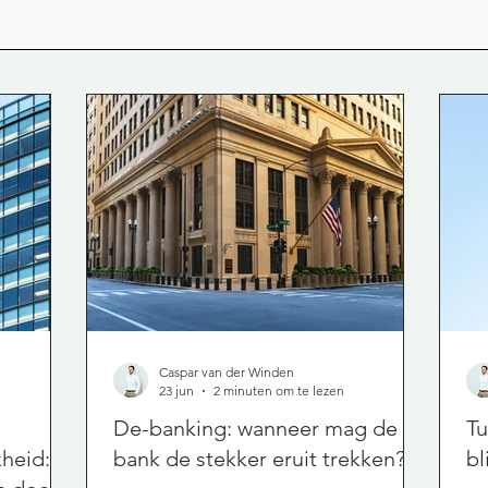
Caspar van der Winden
23 jun
2 minuten om te lezen
De-banking: wanneer mag de
Tu
kheid:
bank de stekker eruit trekken?
bl