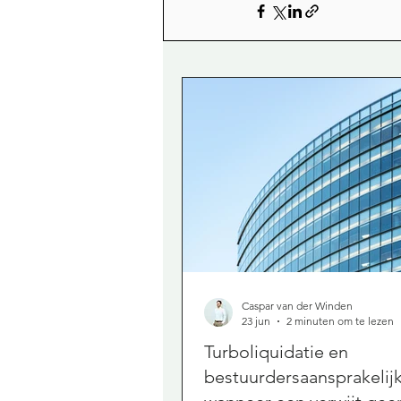
Caspar van der Winden
23 jun
2 minuten om te lezen
Turboliquidatie en
bestuurdersaansprakelij