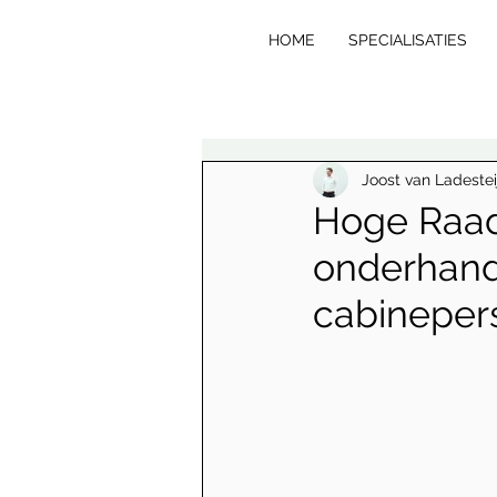
HOME
SPECIALISATIES
VE
R
T
Joost van Ladestei
Hoge Raad
onderhand
cabineper