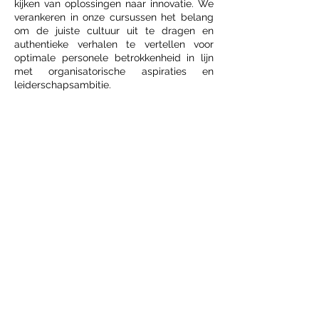
kijken van oplossingen naar innovatie. We
verankeren in onze cursussen het belang
om de juiste cultuur uit te dragen en
authentieke verhalen te vertellen voor
optimale personele betrokkenheid in lijn
met organisatorische aspiraties en
leiderschapsambitie.
VL REQUEST
Samen met ons end-to-end netwerk
faciliteren wij graag webinars over
onderwerpen die uw voorkeur hebben voor
bijvoorbeeld uw wereldwijde team. Wij
voorzien alle deelnemers van een
samenvatting als naslag met daarin
concrete aanbevelingen. Stof tot
nadenken: ons eerste VL Request
behandelt (Europese) medezeggenschap
voor met name niet-Nederlandse
stakeholders in besluitvormingsposities.