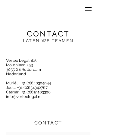
CONTACT
LATEN WE TEAMEN
VE
R
Vertex Legal B.V.
Molenlaan 253
3055 GE Rotterda
m
Nederland
Muriël :
+31 (0)640324944
Joost:
+31 (0)634342767
Caspar:
+31 (0)619103320
info@vertexlegal.nl
CONTACT