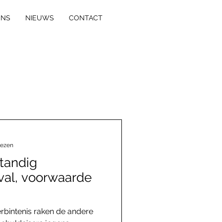
ONS
NIEUWS
CONTACT
lezen
standig
rval, voorwaarde
rbintenis raken de andere