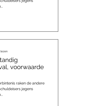
schuldeisers jegens
..
 lezen
standig
rval, voorwaarde
rbintenis raken de andere
schuldeisers jegens
..