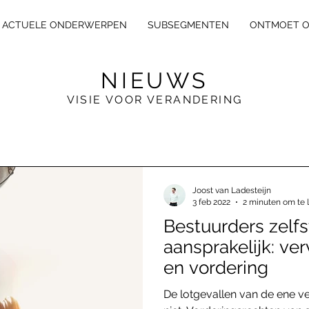
ACTUELE ONDERWERPEN
SUBSEGMENTEN
ONTMOET 
NIEUWS
VISIE VOOR VERANDERING
E
X
L
E
GA
L
Joost van Ladesteijn
3 feb 2022
2 minuten om te 
Bestuurders zelf
aansprakelijk: ve
en vordering
De lotgevallen van de ene ve