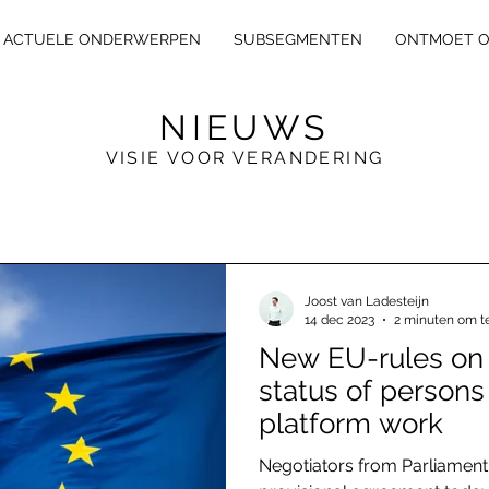
ACTUELE ONDERWERPEN
SUBSEGMENTEN
ONTMOET 
NIEUWS
VISIE VOOR VERANDERING
E
X
L
E
GA
L
Joost van Ladesteijn
14 dec 2023
2 minuten om t
New EU-rules o
status of person
platform work
Negotiators from Parliament