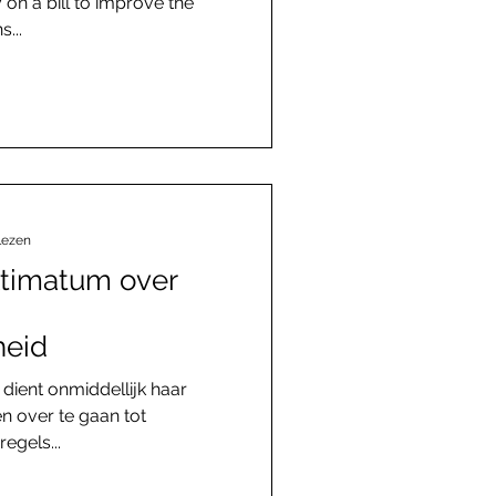
on a bill to improve the
...
lezen
ltimatum over
heid
 dient onmiddellijk haar
en over te gaan tot
egels...