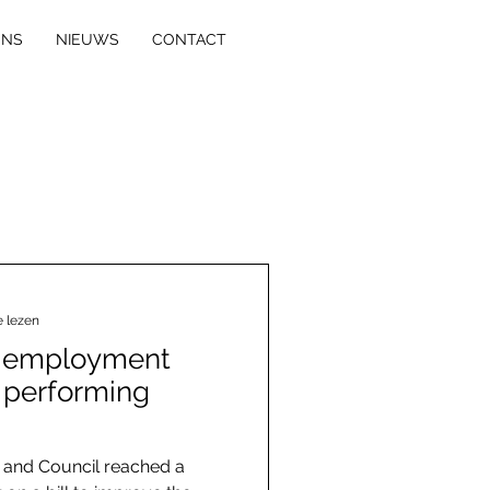
ONS
NIEUWS
CONTACT
e lezen
n employment
s performing
 and Council reached a