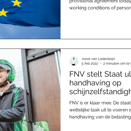
provisional agreement today 
working conditions of persons
Joost van Ladesteijn
5 feb 2022
2 minuten om te 
FNV stelt Staat u
handhaving op
schijnzelfstandig
FNV is er klaar mee. De staat
wettelijke taak uit te voeren 
handhaving van de belastingr