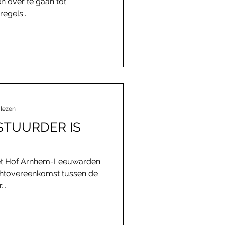
en over te gaan tot
egels...
 lezen
STUURDER IS
het Hof Arnhem-Leeuwarden
chtovereenkomst tussen de
..