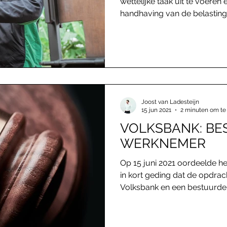
wettelijke taak uit te voeren 
handhaving van de belastingr
Joost van Ladesteijn
15 jun 2021
2 minuten om te
VOLKSBANK: BE
WERKNEMER
Op 15 juni 2021 oordeelde 
in kort geding dat de opdra
Volksbank en een bestuurder.