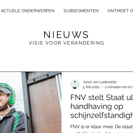
ACTUELE ONDERWERPEN
SUBSEGMENTEN
ONTMOET 
NIEUWS
VISIE VOOR VERANDERING
E
X
L
E
GA
L
Joost van Ladesteijn
5 feb 2022
2 minuten om te 
FNV stelt Staat u
handhaving op
schijnzelfstandig
FNV is er klaar mee. De staat