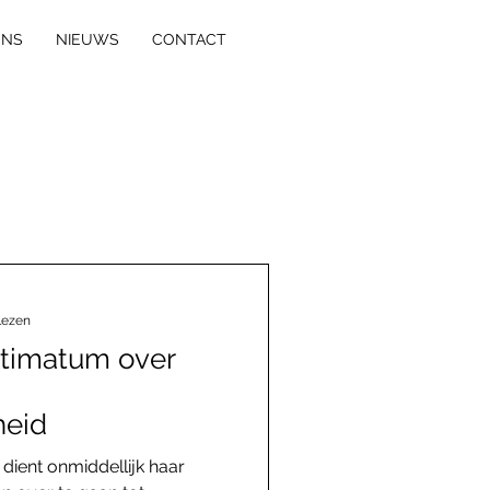
ONS
NIEUWS
CONTACT
lezen
ltimatum over
heid
 dient onmiddellijk haar