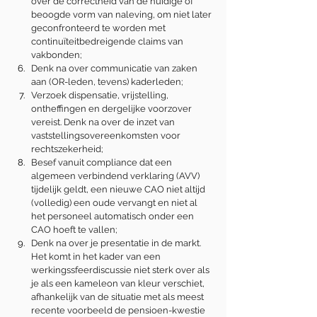
over de correctheid van de huidige of 
beoogde vorm van naleving, om niet later 
geconfronteerd te worden met 
continuïteitbedreigende claims van 
vakbonden;
Denk na over communicatie van zaken 
aan (OR-leden, tevens) kaderleden;
Verzoek dispensatie, vrijstelling, 
ontheffingen en dergelijke voorzover 
vereist. Denk na over de inzet van 
vaststellingsovereenkomsten voor 
rechtszekerheid;
Besef vanuit compliance dat een 
algemeen verbindend verklaring (AVV) 
tijdelijk geldt, een nieuwe CAO niet altijd 
(volledig) een oude vervangt en niet al 
het personeel automatisch onder een 
CAO hoeft te vallen;
Denk na over je presentatie in de markt. 
Het komt in het kader van een 
werkingssfeerdiscussie niet sterk over als 
je als een kameleon van kleur verschiet, 
afhankelijk van de situatie met als meest 
recente voorbeeld de pensioen-kwestie 