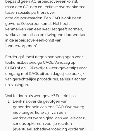
bepaald geen AO: arbeidsovereenkomst, 
maar een CO: een collectieve overeenkomst 
tussen sociale partners over 
arbeidsvoorwaarden. Een CAO is ook geen 
gewone O: overeenkomst. Het heeft 
kenmerken van een wet. Het geeft normen, 
welke automatisch en dwingend doorwerken 
in de arbeidsovereenkomst van 
“onderworpenen”.
Eerder gaf Joost negen overwegingen voor 
toekomstbestendige CAO’s. Vandaag op 
CHRO.nl
 en HRPraktijk 10 werkgeverstips voor 
omgang met CAO’s bij een dagelijkse praktijk 
van gerechtelijke procedures, aansluitjachten 
en stakingen.
Wat te doen als werkgever? Enkele tips.
Denk na over de gevolgen van 
gebondenheid aan een CAO. Overweeg 
niet (langer) lid te zijn van een 
werkgeversvereniging, dan wel eis dat zij 
serieus opkomen voor je rechten 
(eventueel schadevergoeding vorderen). 