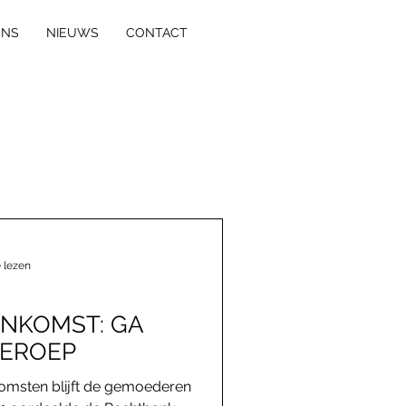
ONS
NIEUWS
CONTACT
 lezen
NKOMST: GA
BEROEP
komsten blijft de gemoederen