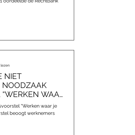
21 oordeelde de Rechtbank
 lezen
 NIET
N NOODZAAK
 “WERKEN WAAR
tsvoorstel “Werken waar je
orstel beoogt werknemers