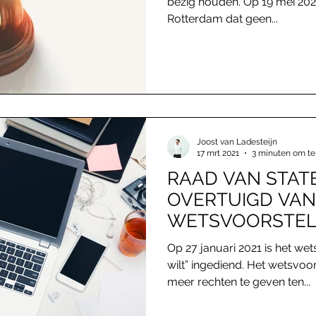
bezig houden. Op 19 mei 20
Rotterdam dat geen...
Joost van Ladesteijn
17 mrt 2021
3 minuten om te
RAAD VAN STATE
OVERTUIGD VA
WETSVOORSTEL
JE WILT”
Op 27 januari 2021 is het we
wilt” ingediend. Het wetsvo
meer rechten te geven ten...