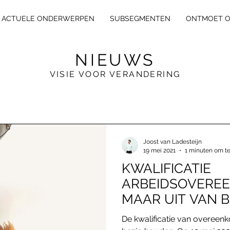
ACTUELE ONDERWERPEN
SUBSEGMENTEN
ONTMOET 
NIEUWS
VISIE VOOR VERANDERING
E
X
L
E
GA
L
Joost van Ladesteijn
19 mei 2021
1 minuten om te
KWALIFICATIE
ARBEIDSOVEREE
MAAR UIT VAN 
De kwalificatie van overeen