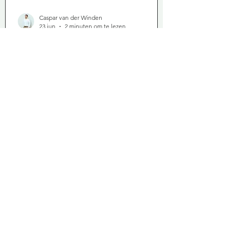
Caspar van der Winden
23 jun
2 minuten om te lezen
De-banking: wanneer mag de
bank de stekker eruit trekken?