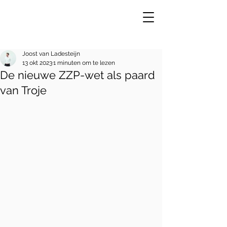
Joost van Ladesteijn
13 okt 2023
1 minuten om te lezen
De nieuwe ZZP-wet als paard
VE
R
van Troje